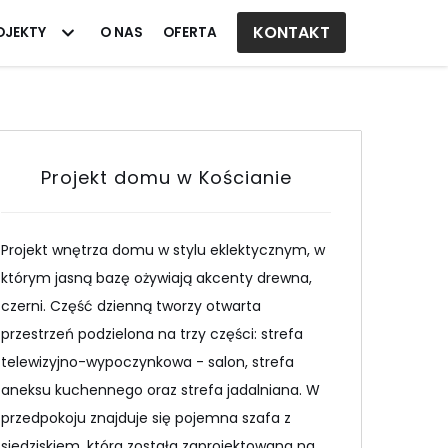
KONTAKT
OJEKTY
O NAS
OFERTA
Projekt domu w Kościanie
Projekt wnętrza domu w stylu eklektycznym, w
którym jasną bazę ożywiają akcenty drewna,
czerni. Część dzienną tworzy otwarta
przestrzeń podzielona na trzy części: strefa
telewizyjno-wypoczynkowa - salon, strefa
aneksu kuchennego oraz strefa jadalniana. W
przedpokoju znajduje się pojemna szafa z
siedziskiem, która została zaprojektowana na